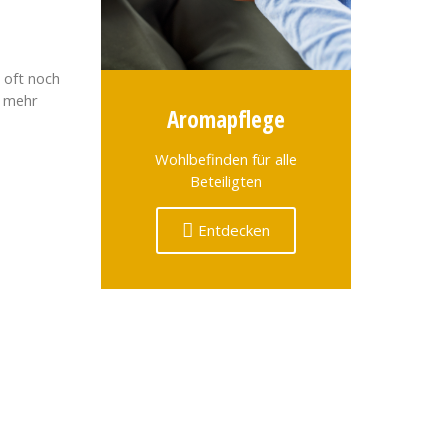
 oft noch
r mehr
Aromapflege
Wohlbefinden für alle
Beteiligten
Entdecken