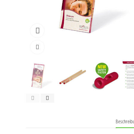
Watch video
Klicken zum vergrössern
Beschreib