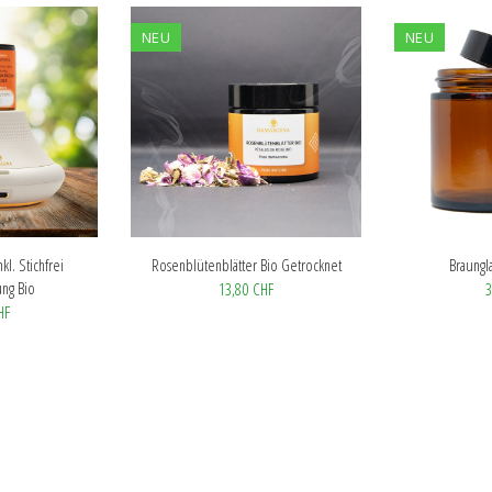
NEU
NEU
kl. Stichfrei
Rosenblütenblätter Bio Getrocknet
Braungl
ng Bio
13,80 CHF
3
HF