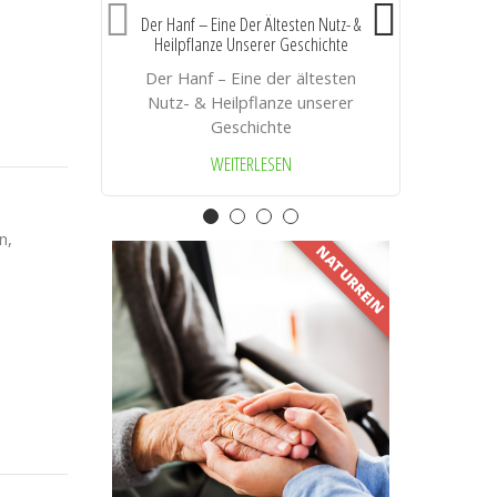
Der Hanf – Eine Der Ältesten Nutz- &
Heilpflanze Unserer Geschichte
A
Der Hanf – Eine der ältesten
Nutz- & Heilpflanze unserer
Geschichte
WEITERLESEN
n
NATURREIN