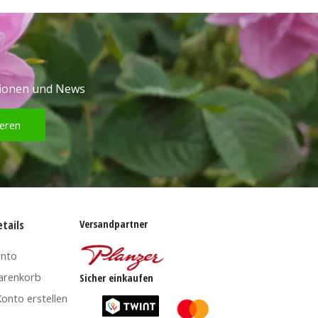
tionen und News
eren
Versandpartner
tails
onto
arenkorb
Sicher einkaufen
onto erstellen