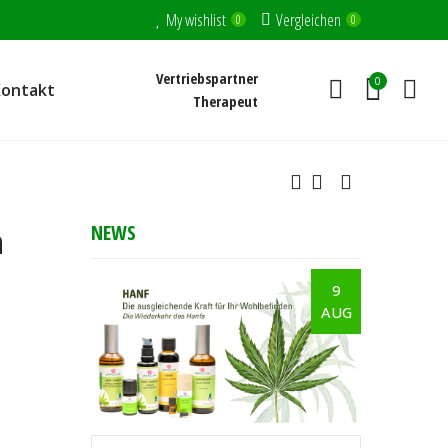
My wishlist
Vergleichen
0
0
Vertriebspartner
0
Kontakt
Therapeut
NEWS
n
9
AUG