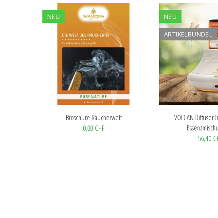
NEU
NEU
ARTIKELBÜNDEL
Broschüre Räucherwelt
VOLCAN Diffuser In
Essenzmischu
0,00 CHF
56,40 C