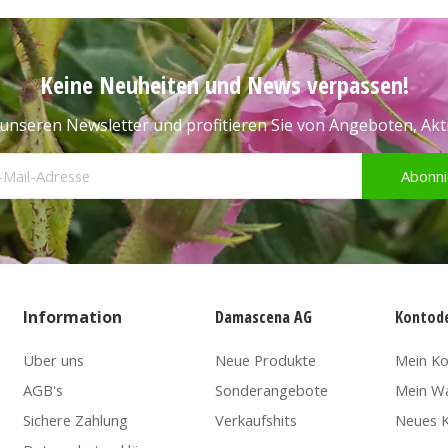
Keine Neuheiten und News verpassen!
unseren Newsletter und profitieren Sie von Angeboten, Ak
Abonni
Information
Damascena AG
Kontode
Über uns
Neue Produkte
Mein K
AGB's
Sonderangebote
Mein W
Sichere Zahlung
Verkaufshits
Neues K