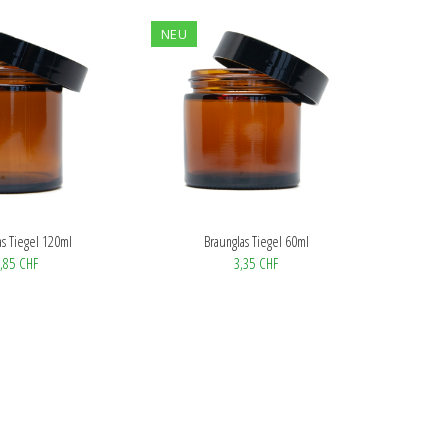
NEU
as Tiegel 120ml
Braunglas Tiegel 60ml
,85 CHF
3,35 CHF