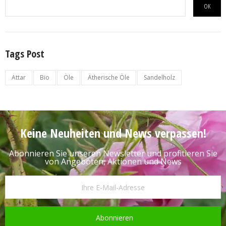
OK
Tags Post
Attar
Bio
Öle
Ätherische Öle
Sandelholz
Keine Neuheiten und News verpassen!
Abonnieren Sie unseren Newsletter und profitieren Sie
von Angeboten, Aktionen und News
Abonnieren