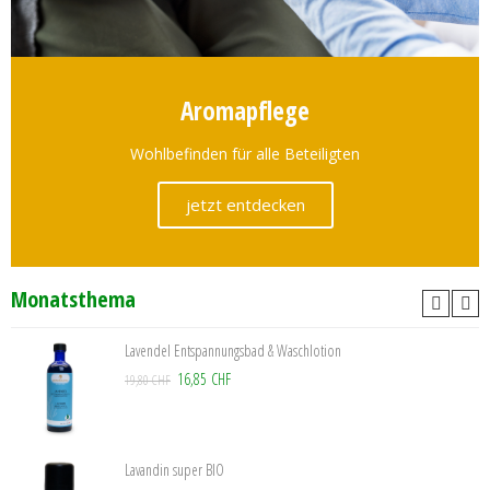
Aromapflege
Wohlbefinden für alle Beteiligten
jetzt entdecken
Monatsthema
Lavendel Entspannungsbad & Waschlotion
16,85 CHF
19,80 CHF
Lavandin super BIO