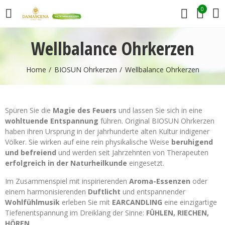
0
Wellbalance Ohrkerzen
Home
BIOSUN Ohrkerzen
Wellbalance Ohrkerzen
Spüren Sie die
Magie des Feuers
und lassen Sie sich in eine
wohltuende Entspannung
führen. Original BIOSUN Ohrkerzen
haben ihren Ursprung in der jahrhunderte alten Kultur indigener
Völker. Sie wirken auf eine rein physikalische Weise
beruhigend
und befreiend
und werden seit Jahrzehnten von Therapeuten
erfolgreich in der Naturheilkunde
eingesetzt.
Im Zusammenspiel mit inspirierenden
Aroma-Essenzen
oder
einem harmonisierenden
Duftlicht
und entspannender
Wohlfühlmusik
erleben Sie mit
EARCANDLING
eine einzigartige
Tiefenentspannung im Dreiklang der Sinne:
FÜHLEN, RIECHEN,
HÖREN