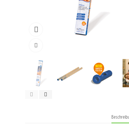
Watch video
Klicken zum vergrössern
Beschreib