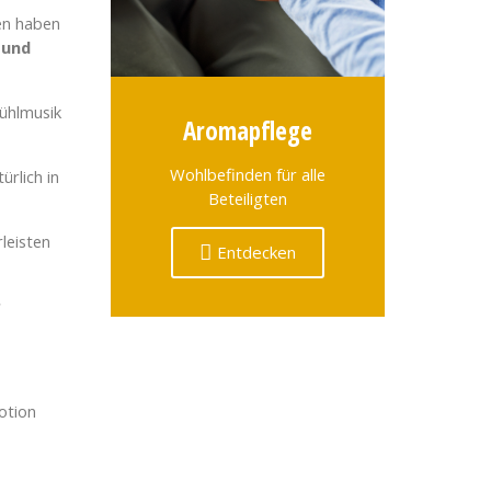
en haben
 und
ühlmusik
Aromapflege
Wohlbefinden für alle
türlich in
Beteiligten
leisten
Entdecken
r
otion