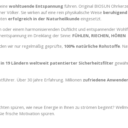
 eine
wohltuende Entspannung
führen. Original BIOSUN Ohrkerz
er Völker. Sie wirken auf eine rein physikalische Weise
beruhigend
uten
erfolgreich in der Naturheilkunde
eingesetzt.
 oder einem harmonisierenden Duftlicht und entspannender Wohlf
enentspannung im Dreiklang der Sinne:
FÜHLEN, RIECHEN, HÖREN
nden wir nur regelmäßig geprüfte,
100% natürliche Rohstoffe
. Na
 in 19 Ländern weltweit patentierter Sicherheitsfilter
gewähr
tführer. Über 30 Jahre Erfahrung. Millionen
zufriedene Anwende
chten spüren, wie neue Energie in Ihnen zu strömen beginnt? Wellm
ie frische Motivation spüren.