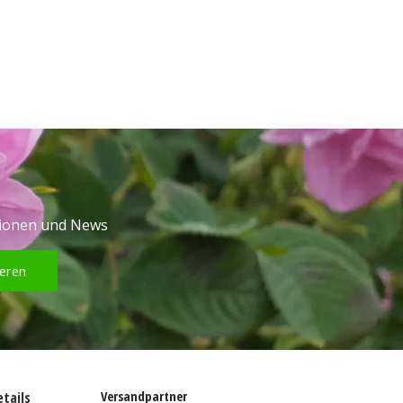
tionen und News
eren
Versandpartner
tails