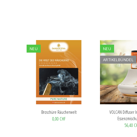
NEU
NEU
ARTIKELBÜNDEL
Broschüre Räucherwelt
VOLCAN Diffuser In
Essenzmischu
0,00 CHF
56,40 C