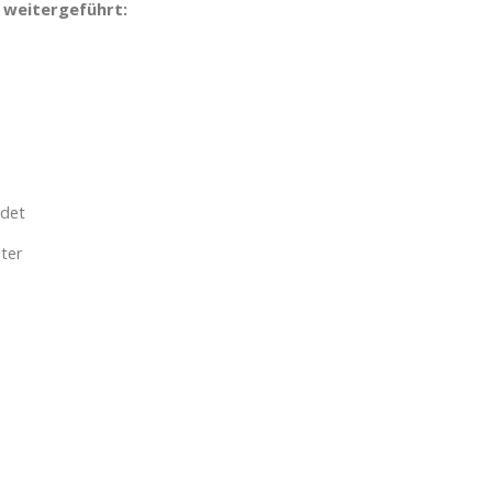
n weitergeführt:
ndet
äuter