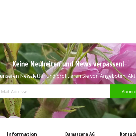
Keine Neuheiten und News verpassen!
unseren Newsletter und profitieren Sie von Angeboten, Ak
Abonni
Information
Damascena AG
Kontode