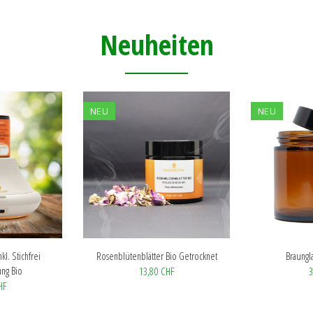
Neuheiten
NEU
NEU
kl. Stichfrei
Rosenblütenblätter Bio Getrocknet
Braungl
ng Bio
13,80 CHF
3
HF