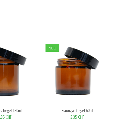
NEU
as Tiegel 120ml
Braunglas Tiegel 60ml
,85 CHF
3,35 CHF