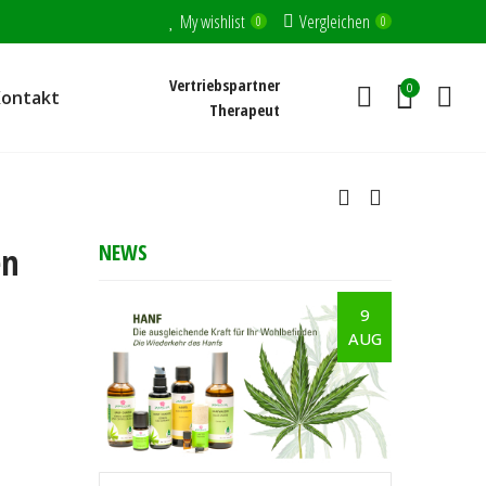
My wishlist
Vergleichen
0
0
Vertriebspartner
0
Kontakt
Therapeut
NEWS
en
9
AUG