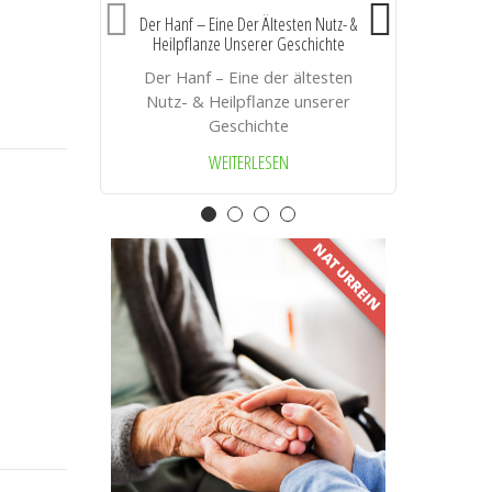
Der Hanf – Eine Der Ältesten Nutz- &
Heilpflanze Unserer Geschichte
A
Der Hanf – Eine der ältesten
Nutz- & Heilpflanze unserer
Geschichte
WEITERLESEN
NATURREIN