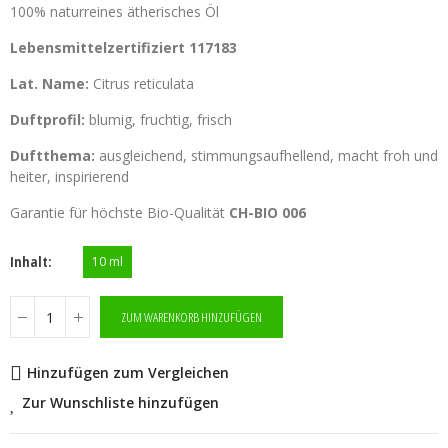
100% naturreines ätherisches Öl
Lebensmittelzertifiziert 117183
Lat. Name:
Citrus reticulata
Duftprofil:
blumig, fruchtig, frisch
Duftthema:
ausgleichend, stimmungsaufhellend, macht froh und
heiter, inspirierend
Garantie für höchste Bio-Qualität
CH-BIO 006
Inhalt
10 ml
ZUM WARENKORB HINZUFÜGEN
Hinzufügen zum Vergleichen
Zur Wunschliste hinzufügen