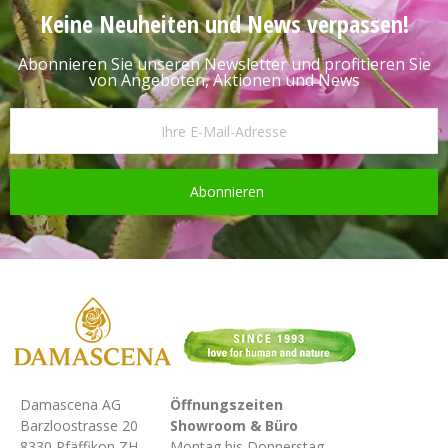
Keine Neuheiten und News verpassen!
Abonnieren Sie unseren Newsletter und profitieren Sie
von Angeboten, Aktionen und News
Abonnieren
Damascena AG
Öffnungszeiten
Barzloostrasse 20
Showroom & Büro
8330 Pfäffikon ZH
Montag bis Donnerstag