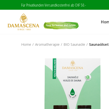
Für Privatkunden Versandkostenfrei ab CHF 50.-
Ho
Home
Aromatherapie
BIO Saunaöle
Saunaölset