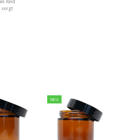
als Kind
e sorgt
NEU