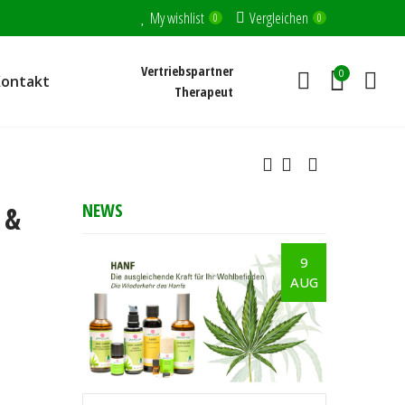
My wishlist
Vergleichen
0
0
Vertriebspartner
0
Kontakt
Therapeut
NEWS
 &
9
AUG