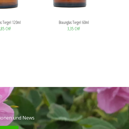
as Tiegel 120ml
Braunglas Tiegel 60ml
,85 CHF
3,35 CHF
tionen und News