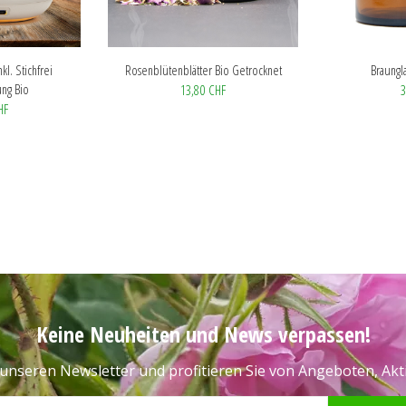
kl. Stichfrei
Rosenblütenblätter Bio Getrocknet
Braungl
ng Bio
13,80 CHF
3
HF
Keine Neuheiten und News verpassen!
unseren Newsletter und profitieren Sie von Angeboten, Ak