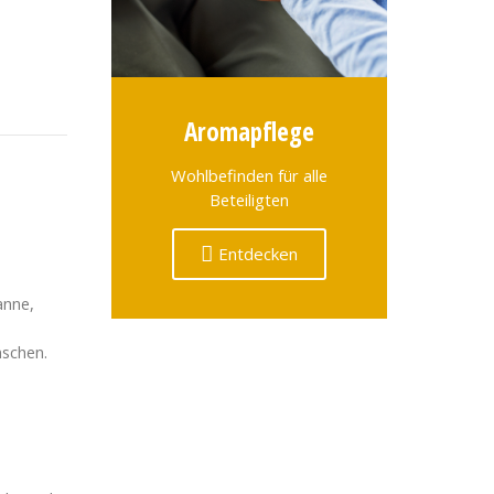
Aromapflege
Wohlbefinden für alle
Beteiligten
Entdecken
anne,
nschen.