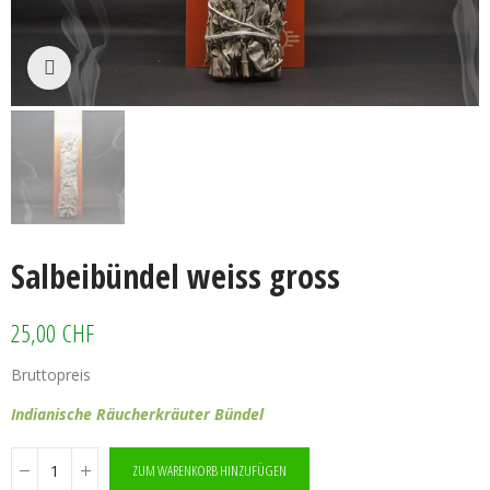
Klicken zum vergrössern
Salbeibündel weiss gross
25,00 CHF
Bruttopreis
Indianische Räucherkräuter Bündel
ZUM WARENKORB HINZUFÜGEN