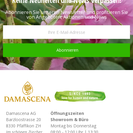
Keine Neuheiten und News verpassen!
Abonnieren Sie unseren Newsletter und profitieren Sie
von Angeboten, Aktionen und News
Abonnieren
Damascena AG
Öffnungszeiten
Barzloostrasse 20
Showroom & Büro
8330 Pfäffikon ZH
Montag bis Donnerstag
Im schönen Zürcher
08:00 - 12:00 Uhr | 13:30