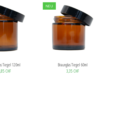
NEU
as Tiegel 120ml
Braunglas Tiegel 60ml
,85 CHF
3,35 CHF