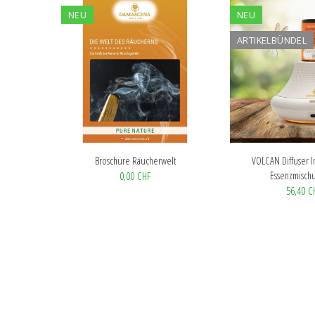
NEU
NEU
ARTIKELBÜNDEL
Broschüre Räucherwelt
VOLCAN Diffuser In
Essenzmischu
0,00 CHF
56,40 C