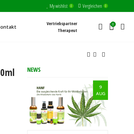
My wishlist
Vergleichen
0
0
Vertriebspartner
0
Kontakt
Therapeut
NEWS
20ml
9
AUG