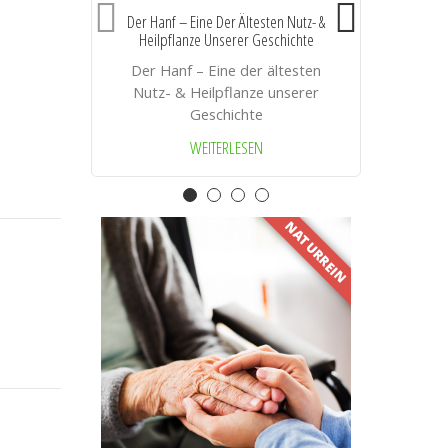
Der Hanf – Eine Der Ältesten Nutz- &
Heilpflanze Unserer Geschichte
A
Der Hanf – Eine der ältesten
Nutz- & Heilpflanze unserer
Geschichte
WEITERLESEN
NATURREIN