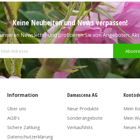
Keine Neuheiten und News verpassen!
unseren Newsletter und profitieren Sie von Angeboten, Ak
Abonni
Information
Damascena AG
Kontode
Über uns
Neue Produkte
Mein K
AGB's
Sonderangebote
Mein W
Sichere Zahlung
Verkaufshits
Neues K
Datenschutzerklärung