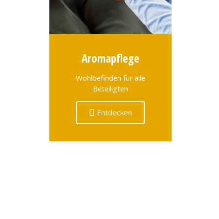
Aromapflege
Wohlbefinden für alle
Beteiligten
Entdecken