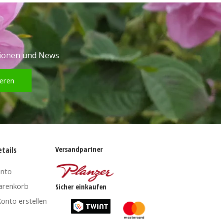
tionen und News
eren
Versandpartner
tails
onto
arenkorb
Sicher einkaufen
onto erstellen