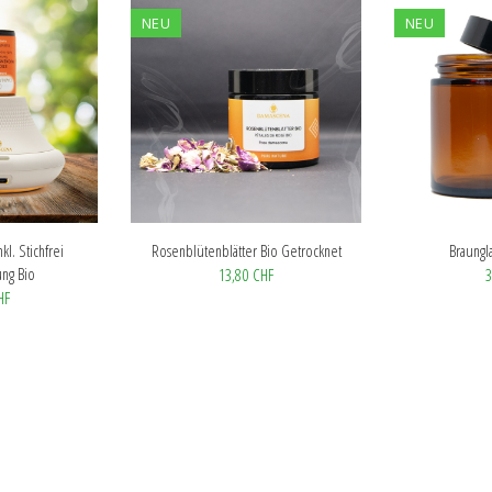
NEU
NEU
kl. Stichfrei
Rosenblütenblätter Bio Getrocknet
Braungl
ng Bio
13,80 CHF
3
HF