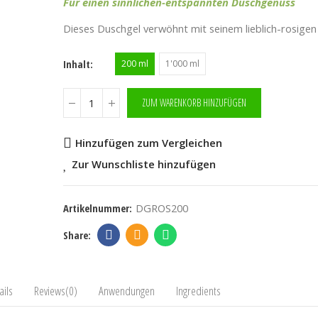
Für einen sinnlichen-entspannten Duschgenuss
Dieses Duschgel verwöhnt mit seinem lieblich-rosigen
Inhalt
200 ml
1'000 ml
ZUM WARENKORB HINZUFÜGEN
Hinzufügen zum Vergleichen
Zur Wunschliste hinzufügen
Artikelnummer:
DGROS200
ails
Reviews(0)
Anwendungen
Ingredients