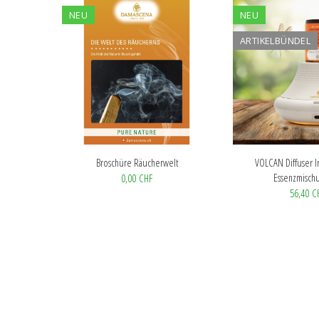
NEU
NEU
ARTIKELBÜNDEL
Broschüre Räucherwelt
VOLCAN Diffuser In
Essenzmischu
0,00 CHF
56,40 C