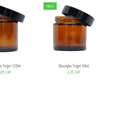
NEU
as Tiegel 120ml
Braunglas Tiegel 60ml
,85 CHF
3,35 CHF