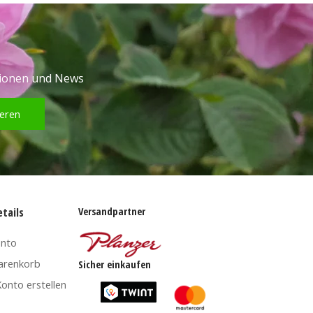
tionen und News
eren
Versandpartner
tails
onto
arenkorb
Sicher einkaufen
onto erstellen