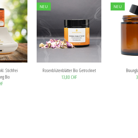
NEU
NEU
kl. Stichfrei
Rosenblütenblätter Bio Getrocknet
Braungl
ng Bio
13,80 CHF
3
HF