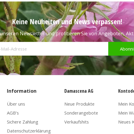
Keine Neuheiten und News verpassen!
unseren Newsletter und profitieren Sie von Angeboten, Ak
Abonni
Information
Damascena AG
Kontode
Über uns
Neue Produkte
Mein K
AGB's
Sonderangebote
Mein W
Sichere Zahlung
Verkaufshits
Neues K
Datenschutzerklärung