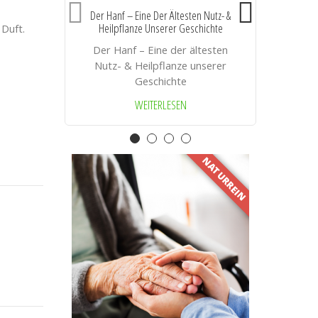
Der Hanf – Eine Der Ältesten Nutz- &
Heilpflanze Unserer Geschichte
 Duft.
A
Der Hanf – Eine der ältesten
Nutz- & Heilpflanze unserer
Geschichte
WEITERLESEN
NATURREIN