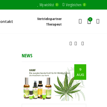
My wishlist
Vergleichen
0
0
Vertriebspartner
0
Kontakt
Therapeut
NEWS
9
AUG