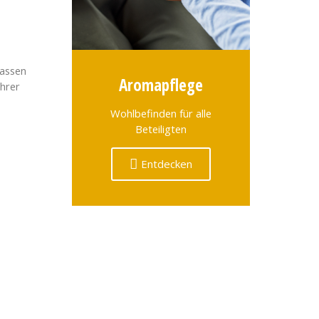
lassen
Aromapflege
ihrer
Wohlbefinden für alle
Beteiligten
Entdecken