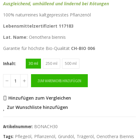
Ausgleichend, umhüllend und lindernd bei Rötungen
100% naturreines kaltgepresstes Pflanzenöl
Lebensmittelzertifiziert 117183
Lat. Name:
Oenothera biennis
Garantie für höchste Bio-Qualität
CH-BIO 006
Inhalt
30 ml
250 ml
500 ml
ZUM WARENKORB HINZUFÜGEN
Hinzufügen zum Vergleichen
Zur Wunschliste hinzufügen
Artikelnummer:
BONACH30
Tags:
Pflegeöl
Pflanzenöl
Grundöl
Trägeröl
Oenothera Biennis