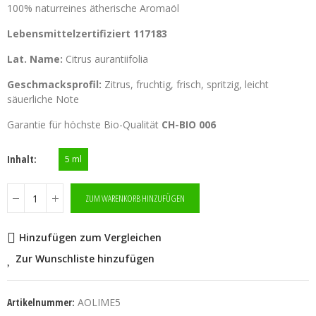
100% naturreines ätherische Aromaöl
Lebensmittelzertifiziert 117183
Lat. Name:
Citrus aurantiifolia
Geschmacksprofil:
Zitrus, fruchtig, frisch, spritzig, leicht
säuerliche Note
Garantie für höchste Bio-Qualität
CH-BIO 006
Inhalt
5 ml
ZUM WARENKORB HINZUFÜGEN
Hinzufügen zum Vergleichen
Zur Wunschliste hinzufügen
Artikelnummer:
AOLIME5