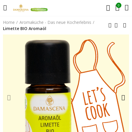
0
Home
Aromaküche - Das neue Kocherlebnis
Limette BIO Aromaöl