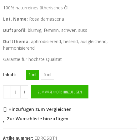
100% naturreines ätherisches Öl
Lat. Name:
Rosa damascena
Duftprofil:
blumig, feminin, schwer, süss
Duftthema:
aphrodisierend, heilend, ausgleichend,
harmonisierend
Garantie für höchste Qualität
Inhalt
1 ml
5 ml
ZUM WARENKORB HINZUFÜGEN
Hinzufügen zum Vergleichen
Zur Wunschliste hinzufügen
Artikelnummer:
EDROSBT1