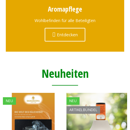
Aromapflege
Wohlbefinden für alle Beteiligten
Entdecken
Neuheiten
NEU
NEU
ARTIKELBÜNDEL