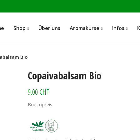
me
Shop
Über uns
Aromakurse
Infos
abalsam Bio
Copaivabalsam Bio
9,00 CHF
Bruttopreis
Copaivabalsam