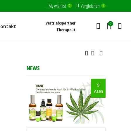
My wishlist
Vergleichen
0
0
Vertriebspartner
0
Kontakt
Therapeut
NEWS
9
AUG