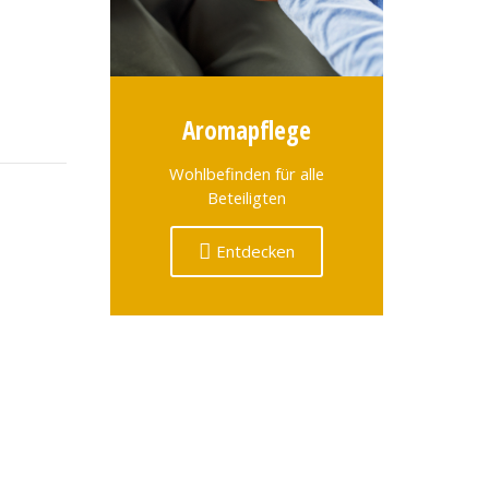
Aromapflege
Wohlbefinden für alle
Beteiligten
Entdecken