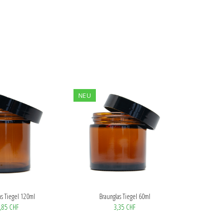
NEU
as Tiegel 120ml
Braunglas Tiegel 60ml
,85 CHF
3,35 CHF