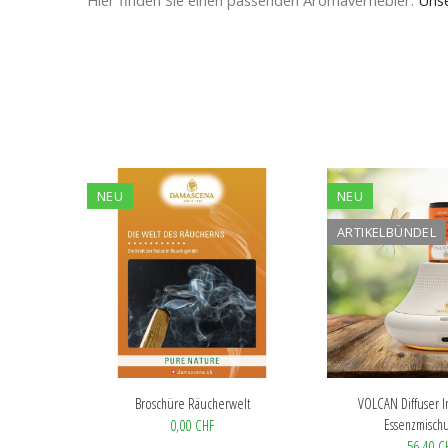
Hier finden Sie einen passenden Aromavernebler:
Uns
NEU
NEU
ARTIKELBÜNDEL
Broschüre Räucherwelt
VOLCAN Diffuser In
Essenzmischu
0,00 CHF
56,40 C