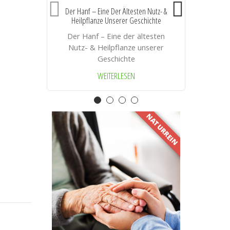
Der Hanf – Eine Der Ältesten Nutz- &
Heilpflanze Unserer Geschichte
A
Der Hanf – Eine der ältesten
Nutz- & Heilpflanze unserer
Geschichte
WEITERLESEN
NATURREIN