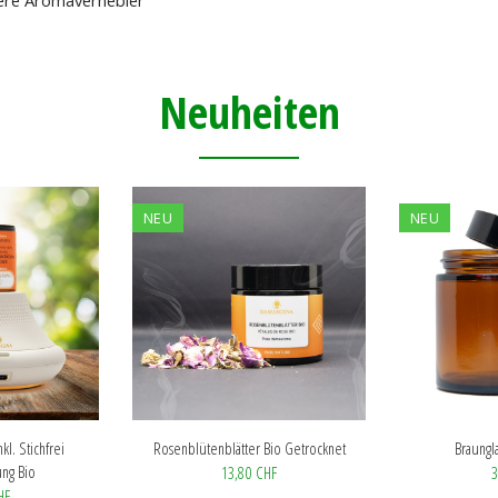
ere Aromavernebler
Neuheiten
NEU
NEU
kl. Stichfrei
Rosenblütenblätter Bio Getrocknet
Braungl
ng Bio
13,80 CHF
3
HF