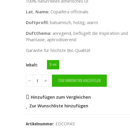
100% naturreines ätherisches Öl
Lat. Name:
Copaifera officinalis
Duftprofil:
balsamisch, holzig, warm
Duftthema:
anregend, beflügelt die Inspiration und
Phantasie, aphrodisierend
Garantie für höchste Bio-Qualität
Inhalt
5 ml
ZUM WARENKORB HINZUFÜGEN
Hinzufügen zum Vergleichen
Zur Wunschliste hinzufügen
Artikelnummer:
EDCOPA5